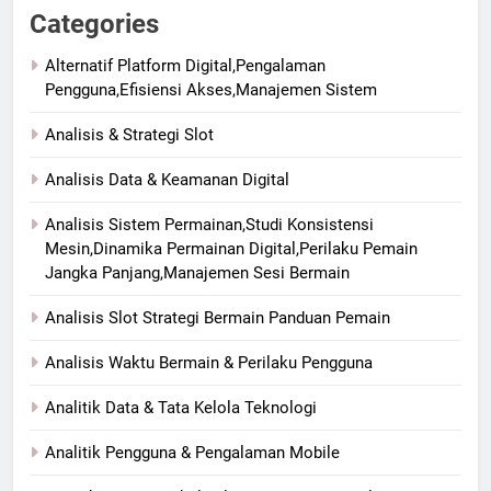
Categories
Alternatif Platform Digital,Pengalaman
Pengguna,Efisiensi Akses,Manajemen Sistem
Analisis & Strategi Slot
Analisis Data & Keamanan Digital
Analisis Sistem Permainan,Studi Konsistensi
Mesin,Dinamika Permainan Digital,Perilaku Pemain
Jangka Panjang,Manajemen Sesi Bermain
Analisis Slot Strategi Bermain Panduan Pemain
Analisis Waktu Bermain & Perilaku Pengguna
Analitik Data & Tata Kelola Teknologi
Analitik Pengguna & Pengalaman Mobile