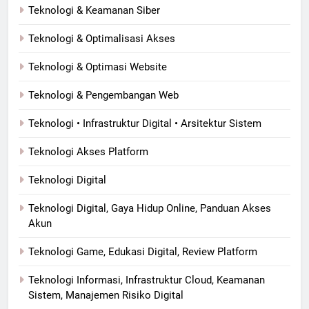
Teknologi & Keamanan Siber
Teknologi & Optimalisasi Akses
Teknologi & Optimasi Website
Teknologi & Pengembangan Web
Teknologi • Infrastruktur Digital • Arsitektur Sistem
Teknologi Akses Platform
Teknologi Digital
Teknologi Digital, Gaya Hidup Online, Panduan Akses
Akun
Teknologi Game, Edukasi Digital, Review Platform
Teknologi Informasi, Infrastruktur Cloud, Keamanan
Sistem, Manajemen Risiko Digital