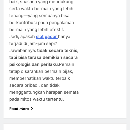
baik, suasana yang mendukung,
serta waktu bermain yang lebih
tenang—yang semuanya bisa
berkontribusi pada pengalaman
bermain yang lebih efektif.
Jadi, apakah
slot gacor
hanya
terjadi di jam-jam sepi?
Jawabannya:
tidak secara teknis,
tapi bisa terasa demikian secara
psikologis dan perilaku
.Pemain
tetap disarankan bermain bijak,
memperhatikan waktu terbaik
secara pribadi, dan tidak
menggantungkan harapan semata
pada mitos waktu tertentu.
Read More