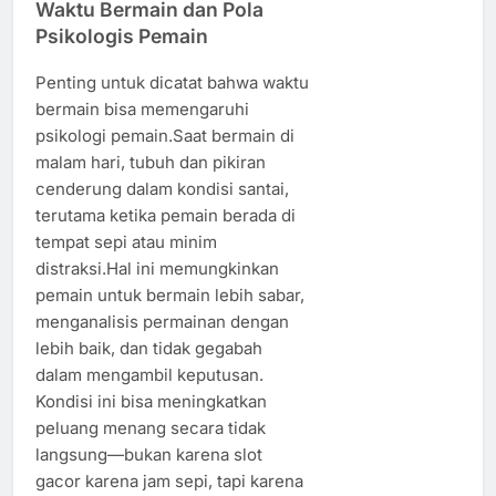
Waktu Bermain dan Pola
Psikologis Pemain
Penting untuk dicatat bahwa waktu
bermain bisa memengaruhi
psikologi pemain.Saat bermain di
malam hari, tubuh dan pikiran
cenderung dalam kondisi santai,
terutama ketika pemain berada di
tempat sepi atau minim
distraksi.Hal ini memungkinkan
pemain untuk bermain lebih sabar,
menganalisis permainan dengan
lebih baik, dan tidak gegabah
dalam mengambil keputusan.
Kondisi ini bisa meningkatkan
peluang menang secara tidak
langsung—bukan karena slot
gacor karena jam sepi, tapi karena