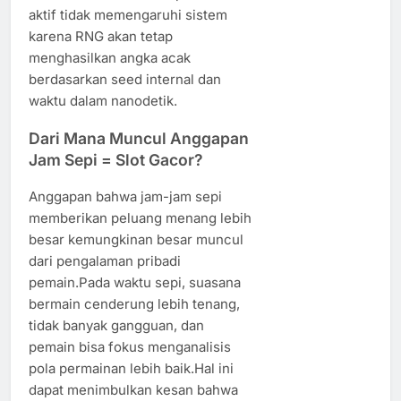
aktif tidak memengaruhi sistem
karena RNG akan tetap
menghasilkan angka acak
berdasarkan seed internal dan
waktu dalam nanodetik.
Dari Mana Muncul Anggapan
Jam Sepi = Slot Gacor?
Anggapan bahwa jam-jam sepi
memberikan peluang menang lebih
besar kemungkinan besar muncul
dari pengalaman pribadi
pemain.Pada waktu sepi, suasana
bermain cenderung lebih tenang,
tidak banyak gangguan, dan
pemain bisa fokus menganalisis
pola permainan lebih baik.Hal ini
dapat menimbulkan kesan bahwa