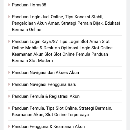
Panduan Horas88
Panduan Login Judi Online, Tips Koneksi Stabil,
Pengelolaan Akun Aman, Strategi Pemain Bijak, Edukasi
Bermain Online
Panduan Login Kaya787 Tips Login Slot Aman Slot
Online Mobile & Desktop Optimasi Login Slot Online
Keamanan Akun Slot Slot Online Pemula Panduan
Bermain Slot Modern
Panduan Navigasi dan Akses Akun
Panduan Navigasi Pengguna Baru
Panduan Pemula & Registrasi Akun
Panduan Pemula, Tips Slot Online, Strategi Bermain,
Keamanan Akun, Slot Online Terpercaya
Panduan Pengguna & Keamanan Akun