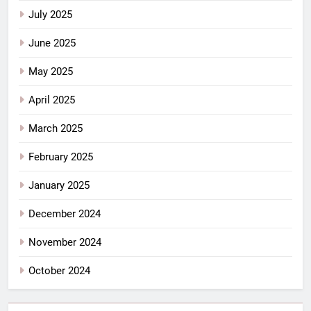
July 2025
June 2025
May 2025
April 2025
March 2025
February 2025
January 2025
December 2024
November 2024
October 2024