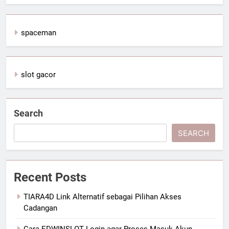
spaceman
slot gacor
Search
SEARCH
Recent Posts
TIARA4D Link Alternatif sebagai Pilihan Akses
Cadangan
Cara EDWINSLOT Login agar Proses Masuk Akun