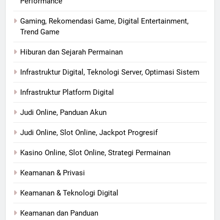
Performance
Gaming, Rekomendasi Game, Digital Entertainment,
Trend Game
Hiburan dan Sejarah Permainan
Infrastruktur Digital, Teknologi Server, Optimasi Sistem
Infrastruktur Platform Digital
Judi Online, Panduan Akun
Judi Online, Slot Online, Jackpot Progresif
Kasino Online, Slot Online, Strategi Permainan
Keamanan & Privasi
Keamanan & Teknologi Digital
Keamanan dan Panduan