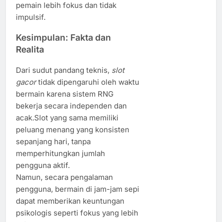
pemain lebih fokus dan tidak
impulsif.
Kesimpulan: Fakta dan
Realita
Dari sudut pandang teknis,
slot
gacor
tidak dipengaruhi oleh waktu
bermain karena sistem RNG
bekerja secara independen dan
acak.Slot yang sama memiliki
peluang menang yang konsisten
sepanjang hari, tanpa
memperhitungkan jumlah
pengguna aktif.
Namun, secara pengalaman
pengguna, bermain di jam-jam sepi
dapat memberikan keuntungan
psikologis seperti fokus yang lebih