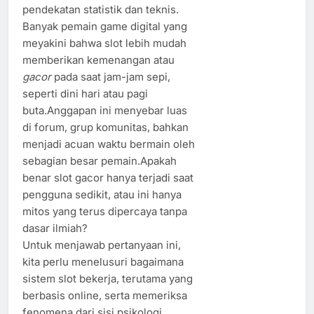
pendekatan statistik dan teknis.
Banyak pemain game digital yang
meyakini bahwa slot lebih mudah
memberikan kemenangan atau
gacor
pada saat jam-jam sepi,
seperti dini hari atau pagi
buta.Anggapan ini menyebar luas
di forum, grup komunitas, bahkan
menjadi acuan waktu bermain oleh
sebagian besar pemain.Apakah
benar slot gacor hanya terjadi saat
pengguna sedikit, atau ini hanya
mitos yang terus dipercaya tanpa
dasar ilmiah?
Untuk menjawab pertanyaan ini,
kita perlu menelusuri bagaimana
sistem slot bekerja, terutama yang
berbasis online, serta memeriksa
fenomena dari sisi psikologi