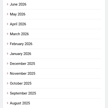
June 2026
May 2026
April 2026
March 2026
February 2026
January 2026
December 2025
November 2025
October 2025
September 2025
August 2025