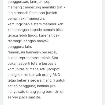
penggunaan, jam-jam sepi
memang cenderung memiliki trafik
lebih rendah.Pada saat jumlah
pemain aktif menurun,
kemungkinan sistem memberikan
kemenangan kepada pemain bisa
terasa lebih tinggi, karena tidak
“terbagi” dengan banyak
pengguna lain.
Namun, ini hanyalah persepsi,
bukan representasi teknis.Slot
bukan seperti lotere berbasis
komunitas di mana satu jackpot
dibagikan ke banyak orang.RNG
tetap bekerja secara mandiri untuk
setiap pengguna, bahkan jika
hanya satu orang yang bermain di
server pada saat itu.