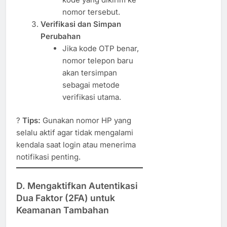
nomor tersebut.
Verifikasi dan Simpan
Perubahan
Jika kode OTP benar,
nomor telepon baru
akan tersimpan
sebagai metode
verifikasi utama.
?
Tips:
Gunakan nomor HP yang
selalu aktif agar tidak mengalami
kendala saat login atau menerima
notifikasi penting.
D. Mengaktifkan Autentikasi
Dua Faktor (2FA) untuk
Keamanan Tambahan