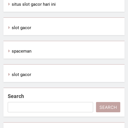
situs slot gacor hari ini
slot gacor
spaceman
slot gacor
Search
SEARCH