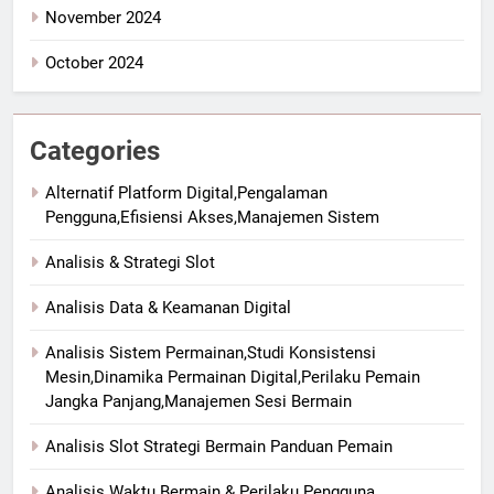
November 2024
October 2024
Categories
Alternatif Platform Digital,Pengalaman
Pengguna,Efisiensi Akses,Manajemen Sistem
Analisis & Strategi Slot
Analisis Data & Keamanan Digital
Analisis Sistem Permainan,Studi Konsistensi
Mesin,Dinamika Permainan Digital,Perilaku Pemain
Jangka Panjang,Manajemen Sesi Bermain
Analisis Slot Strategi Bermain Panduan Pemain
Analisis Waktu Bermain & Perilaku Pengguna