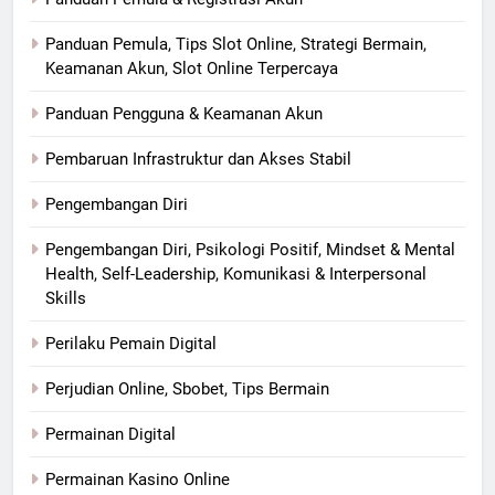
Panduan Pemula, Tips Slot Online, Strategi Bermain,
Keamanan Akun, Slot Online Terpercaya
Panduan Pengguna & Keamanan Akun
Pembaruan Infrastruktur dan Akses Stabil
Pengembangan Diri
Pengembangan Diri, Psikologi Positif, Mindset & Mental
Health, Self-Leadership, Komunikasi & Interpersonal
Skills
Perilaku Pemain Digital
Perjudian Online, Sbobet, Tips Bermain
Permainan Digital
Permainan Kasino Online