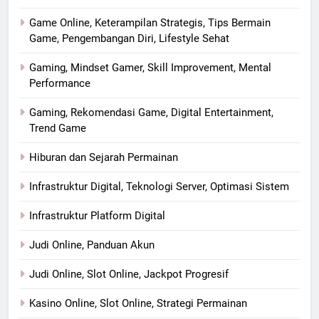
Game Online, Keterampilan Strategis, Tips Bermain
Game, Pengembangan Diri, Lifestyle Sehat
Gaming, Mindset Gamer, Skill Improvement, Mental
Performance
Gaming, Rekomendasi Game, Digital Entertainment,
Trend Game
Hiburan dan Sejarah Permainan
Infrastruktur Digital, Teknologi Server, Optimasi Sistem
Infrastruktur Platform Digital
Judi Online, Panduan Akun
Judi Online, Slot Online, Jackpot Progresif
Kasino Online, Slot Online, Strategi Permainan