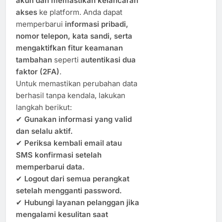
akun dan memastikan kelancaran
akses
ke platform. Anda dapat
memperbarui
informasi pribadi,
nomor telepon, kata sandi, serta
mengaktifkan fitur keamanan
tambahan
seperti
autentikasi dua
faktor (2FA)
.
Untuk memastikan perubahan data
berhasil tanpa kendala, lakukan
langkah berikut:
✔
Gunakan informasi yang valid
dan selalu aktif.
✔
Periksa kembali email atau
SMS konfirmasi setelah
memperbarui data.
✔
Logout dari semua perangkat
setelah mengganti password.
✔
Hubungi layanan pelanggan jika
mengalami kesulitan saat