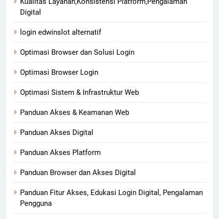
Kualitas Layanan,Konsistensi Platform,Pengalaman
Digital
login edwinslot alternatif
Optimasi Browser dan Solusi Login
Optimasi Browser Login
Optimasi Sistem & Infrastruktur Web
Panduan Akses & Keamanan Web
Panduan Akses Digital
Panduan Akses Platform
Panduan Browser dan Akses Digital
Panduan Fitur Akses, Edukasi Login Digital, Pengalaman
Pengguna