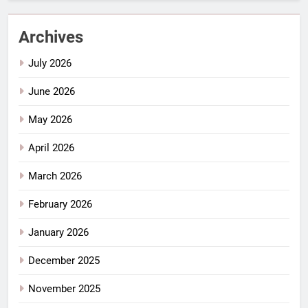
Archives
July 2026
June 2026
May 2026
April 2026
March 2026
February 2026
January 2026
December 2025
November 2025