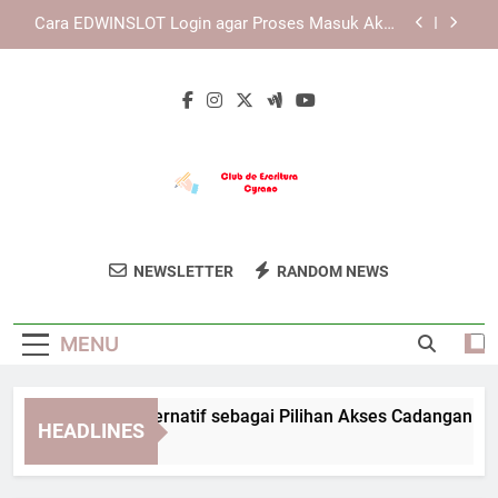
Skip
Cara Mempercepat Proses Login Edwinslot di
to
Browser dengan Aman dan Efisien
content
Cara Menjaga Keamanan Data Saat Lebah4D
Login
TIARA4D Link Alternatif sebagai Pilihan Akses
Cadangan
Cara EDWINSLOT Login agar Proses Masuk Akun
Berjalan Lancar
Cara Mempercepat Proses Login Edwinslot di
Browser dengan Aman dan Efisien
Club De Escritura
Bergabunglah Dengan Komunitas Penulis Di
Cara Menjaga Keamanan Data Saat Lebah4D
NEWSLETTER
RANDOM NEWS
Cyrano
Login
Club De Escritura Cyrano Dan Kembangkan
Keterampilan Sastra Anda.
MENU
ARA4D Link Alternatif sebagai Pilihan Akses Cadangan
HEADLINES
Weeks Ago