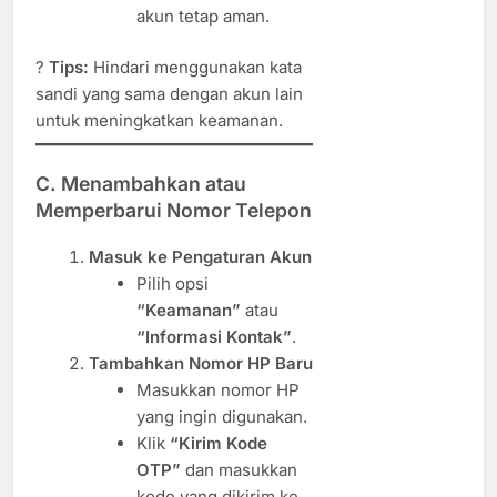
akun tetap aman.
?
Tips:
Hindari menggunakan kata
sandi yang sama dengan akun lain
untuk meningkatkan keamanan.
C. Menambahkan atau
Memperbarui Nomor Telepon
Masuk ke Pengaturan Akun
Pilih opsi
“Keamanan”
atau
“Informasi Kontak”
.
Tambahkan Nomor HP Baru
Masukkan nomor HP
yang ingin digunakan.
Klik
“Kirim Kode
OTP”
dan masukkan
kode yang dikirim ke