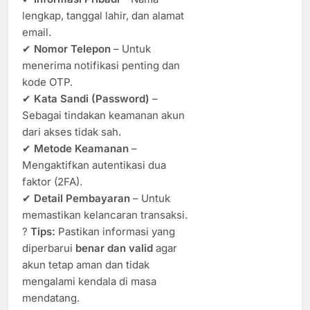
lengkap, tanggal lahir, dan alamat
email.
✔
Nomor Telepon
– Untuk
menerima notifikasi penting dan
kode OTP.
✔
Kata Sandi (Password)
–
Sebagai tindakan keamanan akun
dari akses tidak sah.
✔
Metode Keamanan
–
Mengaktifkan autentikasi dua
faktor (2FA).
✔
Detail Pembayaran
– Untuk
memastikan kelancaran transaksi.
?
Tips:
Pastikan informasi yang
diperbarui
benar dan valid
agar
akun tetap aman dan tidak
mengalami kendala di masa
mendatang.