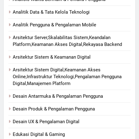
Analitik Data & Tata Kelola Teknologi
Analitik Pengguna & Pengalaman Mobile
Arsitektur Server,Skalabilitas Sistem,Keandalan
Platform,Keamanan Akses Digital,Rekayasa Backend
Arsitektur Sistem & Keamanan Digital
Arsitektur Sistem Digital,Keamanan Akses
Online,Infrastruktur Teknologi,Pengalaman Pengguna
Digital,Manajemen Platform
Desain Antarmuka & Pengalaman Pengguna
Desain Produk & Pengalaman Pengguna
Desain UX & Pengalaman Digital
Edukasi Digital & Gaming