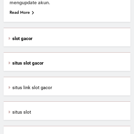
mengupdate akun.
Read More
slot gacor
situs slot gacor
situs link slot gacor
situs slot