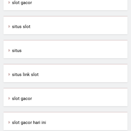
slot gacor
situs slot
situs
situs link slot
slot gacor
slot gacor hari in
i