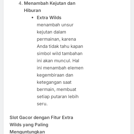
Menambah Kejutan dan
Hiburan
Extra Wilds
menambah unsur
kejutan dalam
permainan, karena
Anda tidak tahu kapan
simbol wild tambahan
ini akan muncul. Hal
ini menambah elemen
kegembiraan dan
ketegangan saat
bermain, membuat
setiap putaran lebih
seru.
Slot Gacor dengan Fitur Extra
Wilds yang Paling
Menguntungkan