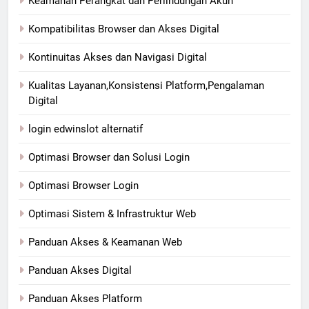
Keamanan Perangkat dan Perlindungan Akun
Kompatibilitas Browser dan Akses Digital
Kontinuitas Akses dan Navigasi Digital
Kualitas Layanan,Konsistensi Platform,Pengalaman
Digital
login edwinslot alternatif
Optimasi Browser dan Solusi Login
Optimasi Browser Login
Optimasi Sistem & Infrastruktur Web
Panduan Akses & Keamanan Web
Panduan Akses Digital
Panduan Akses Platform