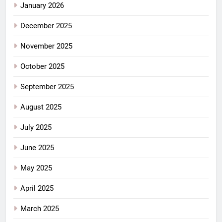
January 2026
December 2025
November 2025
October 2025
September 2025
August 2025
July 2025
June 2025
May 2025
April 2025
March 2025