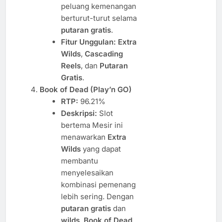
peluang kemenangan
berturut-turut selama
putaran gratis
.
Fitur Unggulan:
Extra
Wilds
,
Cascading
Reels
, dan
Putaran
Gratis
.
Book of Dead (Play’n GO)
RTP:
96.21%
Deskripsi:
Slot
bertema Mesir ini
menawarkan
Extra
Wilds
yang dapat
membantu
menyelesaikan
kombinasi pemenang
lebih sering. Dengan
putaran gratis
dan
wilds
,
Book of Dead