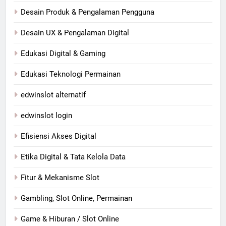
Desain Produk & Pengalaman Pengguna
Desain UX & Pengalaman Digital
Edukasi Digital & Gaming
Edukasi Teknologi Permainan
edwinslot alternatif
edwinslot login
Efisiensi Akses Digital
Etika Digital & Tata Kelola Data
Fitur & Mekanisme Slot
Gambling, Slot Online, Permainan
Game & Hiburan / Slot Online