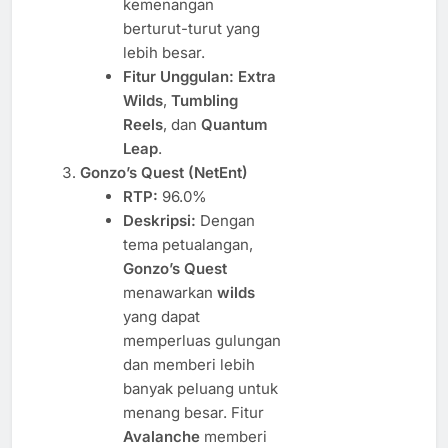
kemenangan
berturut-turut yang
lebih besar.
Fitur Unggulan:
Extra
Wilds
,
Tumbling
Reels
, dan
Quantum
Leap
.
Gonzo’s Quest (NetEnt)
RTP:
96.0%
Deskripsi:
Dengan
tema petualangan,
Gonzo’s Quest
menawarkan
wilds
yang dapat
memperluas gulungan
dan memberi lebih
banyak peluang untuk
menang besar. Fitur
Avalanche
memberi