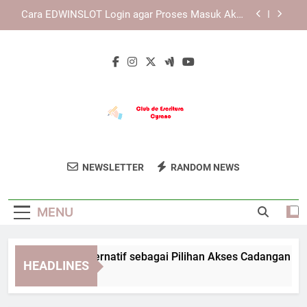
Skip
Cara Mempercepat Proses Login Edwinslot di
to
Browser dengan Aman dan Efisien
content
Cara Menjaga Keamanan Data Saat Lebah4D
Login
TIARA4D Link Alternatif sebagai Pilihan Akses
Cadangan
Cara EDWINSLOT Login agar Proses Masuk Akun
Berjalan Lancar
Cara Mempercepat Proses Login Edwinslot di
Browser dengan Aman dan Efisien
Club De Escritura
Bergabunglah Dengan Komunitas Penulis Di
Cara Menjaga Keamanan Data Saat Lebah4D
NEWSLETTER
RANDOM NEWS
Cyrano
Login
Club De Escritura Cyrano Dan Kembangkan
Keterampilan Sastra Anda.
MENU
ARA4D Link Alternatif sebagai Pilihan Akses Cadangan
HEADLINES
Month Ago