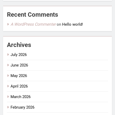
Recent Comments
A WordPress Commenter
on
Hello world!
Archives
July 2026
June 2026
May 2026
April 2026
March 2026
February 2026