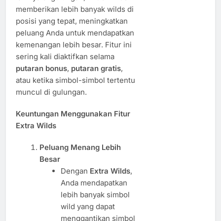
memberikan lebih banyak wilds di
posisi yang tepat, meningkatkan
peluang Anda untuk mendapatkan
kemenangan lebih besar. Fitur ini
sering kali diaktifkan selama
putaran bonus
,
putaran gratis
,
atau ketika simbol-simbol tertentu
muncul di gulungan.
Keuntungan Menggunakan Fitur
Extra Wilds
Peluang Menang Lebih
Besar
Dengan
Extra Wilds
,
Anda mendapatkan
lebih banyak simbol
wild yang dapat
menggantikan simbol