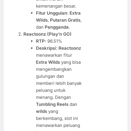
kemenangan besar.
Fitur Unggulan:
Extra
Wilds
,
Putaran Gratis
,
dan
Pengganda
.
Reactoonz (Play’n GO)
RTP:
96.51%
Deskripsi:
Reactoonz
menawarkan fitur
Extra Wilds
yang bisa
mengembangkan
gulungan dan
memberi lebih banyak
peluang untuk
menang. Dengan
Tumbling Reels
dan
wilds
yang
berkembang, slot ini
menawarkan peluang