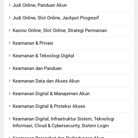
Judi Online, Panduan Akun
Judi Online, Slot Online, Jackpot Progresif
Kasino Online, Slot Online, Strategi Permainan
Keamanan & Privasi
Keamanan & Teknologi Digital
Keamanan dan Panduan
Keamanan Data dan Akses Akun
Keamanan Digital & Manajemen Akun
Keamanan Digital & Proteksi Akses
Keamanan Digital, Infrastruktur Sistem, Teknologi
Informasi, Cloud & Cybersecurity, Sistem Login