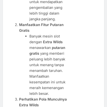
untuk mendapatkan
pengembalian yang
lebih tinggi dalam
jangka panjang.
Manfaatkan Fitur Putaran
Gratis
Banyak mesin slot
dengan
Extra Wilds
menawarkan
putaran
gratis
yang memberi
peluang lebih banyak
untuk menang tanpa
menambah taruhan.
Manfaatkan
kesempatan ini untuk
meraih kemenangan
lebih besar.
Perhatikan Pola Munculnya
Extra Wilds