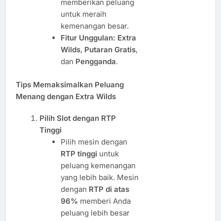
memberikan peluang
untuk meraih
kemenangan besar.
Fitur Unggulan:
Extra
Wilds
,
Putaran Gratis
,
dan
Pengganda
.
Tips Memaksimalkan Peluang
Menang dengan Extra Wilds
Pilih Slot dengan RTP
Tinggi
Pilih mesin dengan
RTP tinggi
untuk
peluang kemenangan
yang lebih baik. Mesin
dengan
RTP di atas
96%
memberi Anda
peluang lebih besar