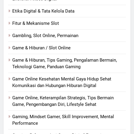
Etika Digital & Tata Kelola Data
Fitur & Mekanisme Slot
Gambling, Slot Online, Permainan
Game & Hiburan / Slot Online
Game & Hiburan, Tips Gaming, Pengalaman Bermain,
Teknologi Game, Panduan Gaming
Game Online Kesehatan Mental Gaya Hidup Sehat
Komunikasi dan Hubungan Hiburan Digital
Game Online, Keterampilan Strategis, Tips Bermain
Game, Pengembangan Diri, Lifestyle Sehat
Gaming, Mindset Gamer, Skill Improvement, Mental
Performance