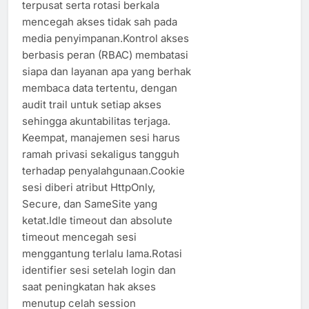
terpusat serta rotasi berkala
mencegah akses tidak sah pada
media penyimpanan.Kontrol akses
berbasis peran (RBAC) membatasi
siapa dan layanan apa yang berhak
membaca data tertentu, dengan
audit trail untuk setiap akses
sehingga akuntabilitas terjaga.
Keempat, manajemen sesi harus
ramah privasi sekaligus tangguh
terhadap penyalahgunaan.Cookie
sesi diberi atribut HttpOnly,
Secure, dan SameSite yang
ketat.Idle timeout dan absolute
timeout mencegah sesi
menggantung terlalu lama.Rotasi
identifier sesi setelah login dan
saat peningkatan hak akses
menutup celah session