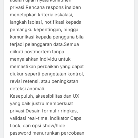
privasi.Rencana respons insiden
menetapkan kriteria eskalasi,
langkah isolasi, notifikasi kepada
pemangku kepentingan, hingga
komunikasi kepada pengguna bila
terjadi pelanggaran data.Semua
diikuti postmortem tanpa
menyalahkan individu untuk
memastikan perbaikan yang dapat
diukur seperti pengetatan kontrol,
revisi retensi, atau peningkatan
deteksi anomali.
Kesepuluh, aksesibilitas dan UX
yang baik justru memperkuat
privasi.Desain formulir ringkas,
validasi real-time, indikator Caps
Lock, dan opsi show/hide
password menurunkan percobaan