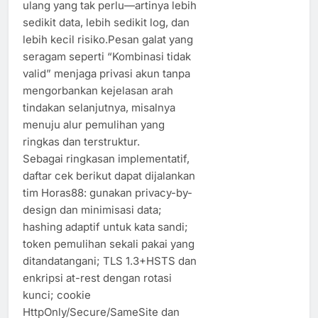
ulang yang tak perlu—artinya lebih
sedikit data, lebih sedikit log, dan
lebih kecil risiko.Pesan galat yang
seragam seperti “Kombinasi tidak
valid” menjaga privasi akun tanpa
mengorbankan kejelasan arah
tindakan selanjutnya, misalnya
menuju alur pemulihan yang
ringkas dan terstruktur.
Sebagai ringkasan implementatif,
daftar cek berikut dapat dijalankan
tim Horas88: gunakan privacy-by-
design dan minimisasi data;
hashing adaptif untuk kata sandi;
token pemulihan sekali pakai yang
ditandatangani; TLS 1.3+HSTS dan
enkripsi at-rest dengan rotasi
kunci; cookie
HttpOnly/Secure/SameSite dan