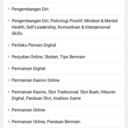
Pengembangan Diri
Pengembangan Diri, Psikologi Positif, Mindset & Mental
Health, Self-Leadership, Komunikasi & Interpersonal
Skills
Perilaku Pemain Digital
Perjudian Online, Sbobet, Tips Bermain
Permainan Digital
Permainan Kasino Online
Permainan Kasino, Slot Tradisional, Slot Buah, Hiburan
Digital, Panduan Slot, Analisis Game
Permainan Online
Permainan Online, Panduan Bermain