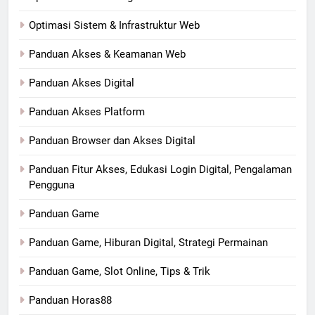
Optimasi Sistem & Infrastruktur Web
Panduan Akses & Keamanan Web
Panduan Akses Digital
Panduan Akses Platform
Panduan Browser dan Akses Digital
Panduan Fitur Akses, Edukasi Login Digital, Pengalaman
Pengguna
Panduan Game
Panduan Game, Hiburan Digital, Strategi Permainan
Panduan Game, Slot Online, Tips & Trik
Panduan Horas88