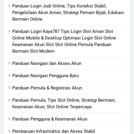
Panduan Login Judi Online, Tips Koneksi Stabil,
Pengelolaan Akun Aman, Strategi Pemain Bijak, Edukasi
Bermain Online
Panduan Login Kaya787 Tips Login Slot Aman Slot
Online Mobile & Desktop Optimasi Login Slot Online
Keamanan Akun Slot Slot Online Pemula Panduan
Bermain Slot Modern
Panduan Navigasi dan Akses Akun
Panduan Navigasi Pengguna Baru
Panduan Pemula & Registrasi Akun
Panduan Pemula, Tips Slot Online, Strategi Bermain,
Keamanan Akun, Slot Online Terpercaya
Panduan Pengguna & Keamanan Akun
Pembaruan Infrastruktur dan Akses Stabil