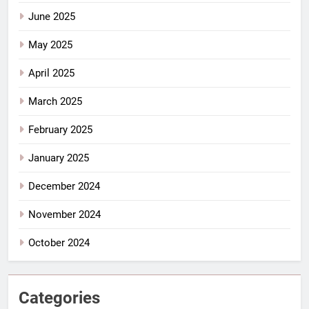
June 2025
May 2025
April 2025
March 2025
February 2025
January 2025
December 2024
November 2024
October 2024
Categories