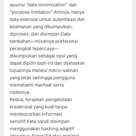
asumsi “data minimization” dan
“purpose limitation”.Artinya, hanya
data esensial untuk autentikasi dan
keamanan yang dikumpulkan,
diproses, dan disimpan.Data
tambahan—misalnya preferensi
perangkat tepercaya—
dikumpulkan sebagai opsi yang
dapat dipilih (opt-in) dan dijelaskan
tujuannya melalui mikro-salinan
yang jelas sehingga pengguna
memahami manfaat serta
risikonya.
Kedua, terapkan pengelolaan
kredensial yang kuat tanpa
membocorkan informasi
sensitif.Kata sandi disimpan
menggunakan hashing adaptif
(misalnya Argon2id atau minimal