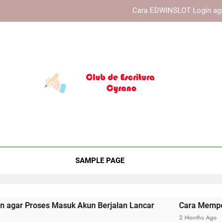
Cara EDWINSLOT Login aga
Cara Mempercepat Proses Login Edwinslo
Cara Menja
TIARA4D Link Alte
Cara EDWINSLOT Login aga
Cara Mempercepat Proses Login Edwinslo
b De Escritura Cyrano
lah Dengan Komunitas Penulis Di Club De Escritura Cyrano D
Cara Menja
SAMPLE PAGE
es Masuk Akun Berjalan Lancar
Cara Mempercepat Prose
2 Months Ago