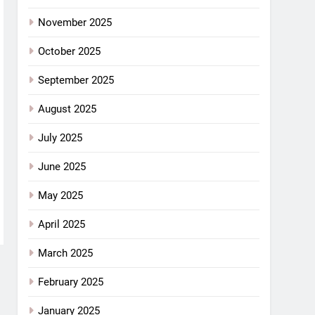
November 2025
October 2025
September 2025
August 2025
July 2025
June 2025
May 2025
April 2025
March 2025
February 2025
January 2025