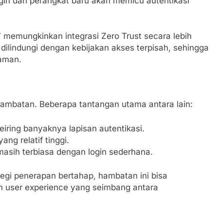
ogin dari perangkat baru akan memicu autentikasi
7 memungkinkan integrasi Zero Trust secara lebih
dilindungi dengan kebijakan akses terpisah, sehingga
 aman.
 hambatan. Beberapa tantangan utama antara lain:
iring banyaknya lapisan autentikasi.
ang relatif tinggi.
masih terbiasa dengan login sederhana.
egi penerapan bertahap, hambatan ini bisa
n user experience yang seimbang antara