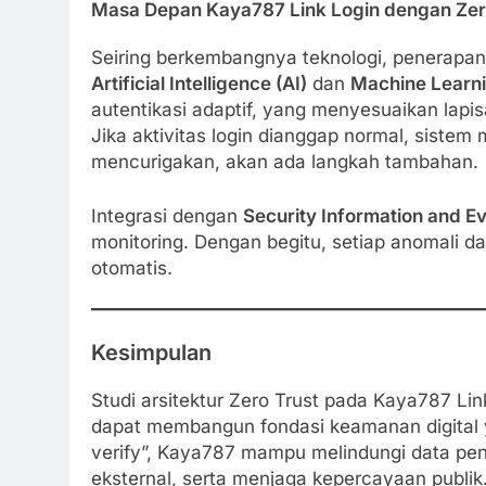
Masa Depan Kaya787 Link Login dengan Zer
Seiring berkembangnya teknologi, penerapan
Artificial Intelligence (AI)
dan
Machine Learn
autentikasi adaptif, yang menyesuaikan lapis
Jika aktivitas login dianggap normal, sistem
mencurigakan, akan ada langkah tambahan.
Integrasi dengan
Security Information and 
monitoring. Dengan begitu, setiap anomali dap
otomatis.
Kesimpulan
Studi arsitektur Zero Trust pada Kaya787 L
dapat membangun fondasi keamanan digital ya
verify”, Kaya787 mampu melindungi data p
eksternal, serta menjaga kepercayaan publik