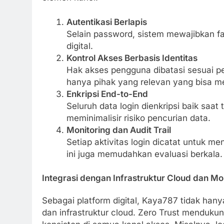
Autentikasi Berlapis
Selain password, sistem mewajibkan fa
digital.
Kontrol Akses Berbasis Identitas
Hak akses pengguna dibatasi sesuai pe
hanya pihak yang relevan yang bisa me
Enkripsi End-to-End
Seluruh data login dienkripsi baik saat
meminimalisir risiko pencurian data.
Monitoring dan Audit Trail
Setiap aktivitas login dicatat untuk mend
ini juga memudahkan evaluasi berkala.
Integrasi dengan Infrastruktur Cloud dan Mo
Sebagai platform digital, Kaya787 tidak hany
dan infrastruktur cloud. Zero Trust menduku