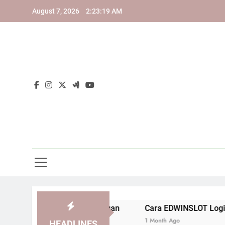
Skip
August 7, 2026
2:23:20 AM
to
content
Clu
Bergabung
lihan Akses Cadangan
Cara EDWINSLOT Login agar Pros
1 Month Ago
HEADLINES