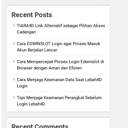
Recent Posts
TIARA4D Link Alternatif sebagai Pilihan Akses
Cadangan
Cara EDWINSLOT Login agar Proses Masuk
Akun Berjalan Lancar
Cara Mempercepat Proses Login Edwinslot di
Browser dengan Aman dan Efisien
Cara Menjaga Keamanan Data Saat Lebah4D
Login
Tips Menjaga Keamanan Perangkat Sebelum
Login Lebah4D
Recent Comments