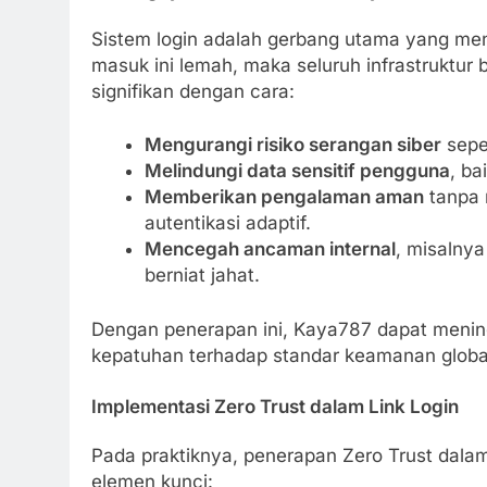
Sistem login adalah gerbang utama yang men
masuk ini lemah, maka seluruh infrastruktur 
signifikan dengan cara:
Mengurangi risiko serangan siber
seper
Melindungi data sensitif pengguna
, ba
Memberikan pengalaman aman
tanpa 
autentikasi adaptif.
Mencegah ancaman internal
, misalnya
berniat jahat.
Dengan penerapan ini, Kaya787 dapat meni
kepatuhan terhadap standar keamanan globa
Implementasi Zero Trust dalam Link Login
Pada praktiknya, penerapan Zero Trust dala
elemen kunci: