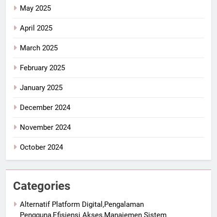
May 2025
April 2025
March 2025
February 2025
January 2025
December 2024
November 2024
October 2024
Categories
Alternatif Platform Digital,Pengalaman
Pengguna,Efisiensi Akses,Manajemen Sistem