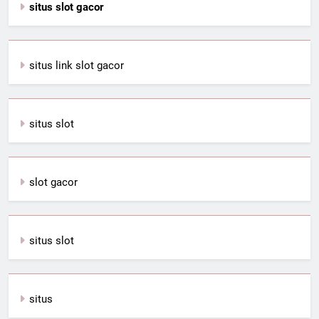
situs slot gacor
situs link slot gacor
situs slot
slot gacor
situs slot
situs