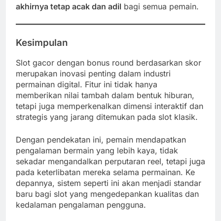
akhirnya tetap acak dan adil
bagi semua pemain.
Kesimpulan
Slot gacor dengan bonus round berdasarkan skor
merupakan inovasi penting dalam industri
permainan digital. Fitur ini tidak hanya
memberikan nilai tambah dalam bentuk hiburan,
tetapi juga memperkenalkan dimensi interaktif dan
strategis yang jarang ditemukan pada slot klasik.
Dengan pendekatan ini, pemain mendapatkan
pengalaman bermain yang lebih kaya, tidak
sekadar mengandalkan perputaran reel, tetapi juga
pada keterlibatan mereka selama permainan. Ke
depannya, sistem seperti ini akan menjadi standar
baru bagi slot yang mengedepankan kualitas dan
kedalaman pengalaman pengguna.