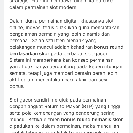
strategis. Fitur ini membawa dinamika baru ke
dalam permainan slot modern.
Dalam dunia permainan digital, khususnya slot
online, inovasi terus dilakukan guna menciptakan
pengalaman bermain yang lebih dinamis dan
personal. Salah satu tren menarik yang
belakangan muncul adalah kehadiran
bonus round
berdasarkan skor
pada berbagai slot gacor.
Sistem ini memperkenalkan konsep permainan
yang tidak hanya bergantung pada keberuntungan
semata, tetapi juga memberi pemain peran lebih
aktif dalam menentukan hasil akhir dari sesi
bonus.
Slot gacor sendiri merujuk pada permainan
dengan tingkat Return to Player (RTP) yang tinggi
serta pola kemenangan yang cenderung sering
muncul. Ketika elemen
bonus round berbasis skor
dipadukan ke dalam permainan, maka muncullah
bentuk hiburan yang tidak hanya menarik secara