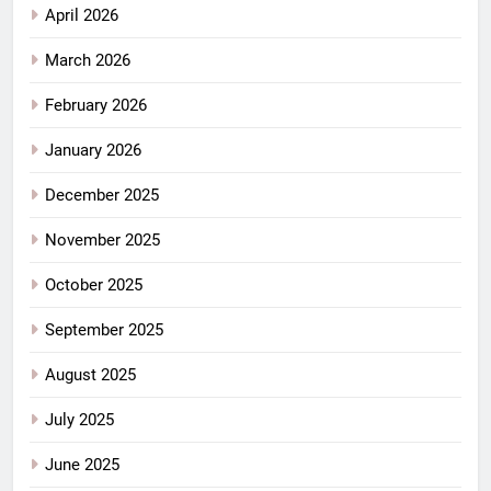
April 2026
March 2026
February 2026
January 2026
December 2025
November 2025
October 2025
September 2025
August 2025
July 2025
June 2025