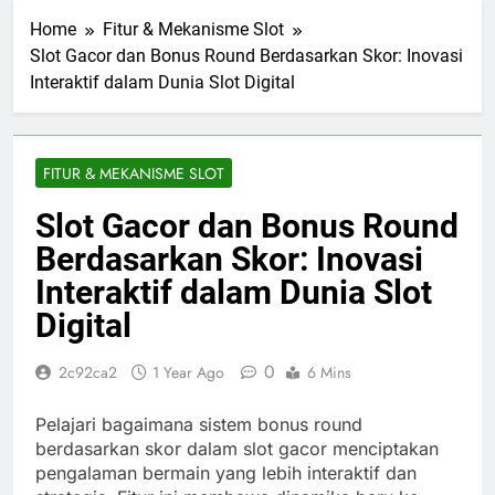
Home
Fitur & Mekanisme Slot
Slot Gacor dan Bonus Round Berdasarkan Skor: Inovasi
Interaktif dalam Dunia Slot Digital
FITUR & MEKANISME SLOT
Slot Gacor dan Bonus Round
Berdasarkan Skor: Inovasi
Interaktif dalam Dunia Slot
Digital
0
2c92ca2
1 Year Ago
6 Mins
Pelajari bagaimana sistem bonus round
berdasarkan skor dalam slot gacor menciptakan
pengalaman bermain yang lebih interaktif dan