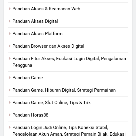
Panduan Akses & Keamanan Web
Panduan Akses Digital
Panduan Akses Platform
Panduan Browser dan Akses Digital
Panduan Fitur Akses, Edukasi Login Digital, Pengalaman
Pengguna
Panduan Game
Panduan Game, Hiburan Digital, Strategi Permainan
Panduan Game, Slot Online, Tips & Trik
Panduan Horas88
Panduan Login Judi Online, Tips Koneksi Stabil,
Pengelolaan Akun Aman, Strategi Pemain Bijak, Edukasi