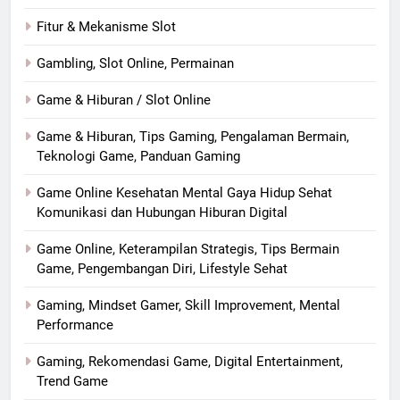
Fitur & Mekanisme Slot
Gambling, Slot Online, Permainan
Game & Hiburan / Slot Online
Game & Hiburan, Tips Gaming, Pengalaman Bermain,
Teknologi Game, Panduan Gaming
Game Online Kesehatan Mental Gaya Hidup Sehat
Komunikasi dan Hubungan Hiburan Digital
Game Online, Keterampilan Strategis, Tips Bermain
Game, Pengembangan Diri, Lifestyle Sehat
Gaming, Mindset Gamer, Skill Improvement, Mental
Performance
Gaming, Rekomendasi Game, Digital Entertainment,
Trend Game