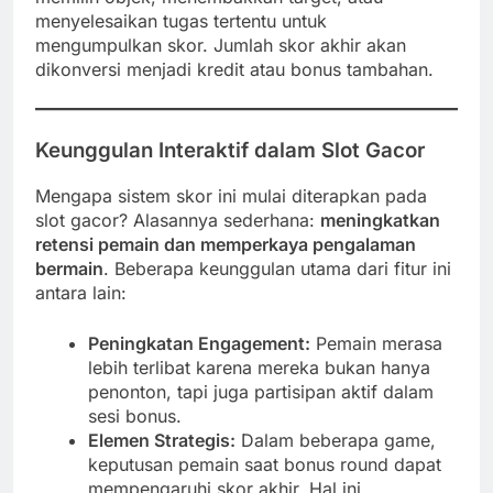
menyelesaikan tugas tertentu untuk
mengumpulkan skor. Jumlah skor akhir akan
dikonversi menjadi kredit atau bonus tambahan.
Keunggulan Interaktif dalam Slot Gacor
Mengapa sistem skor ini mulai diterapkan pada
slot gacor? Alasannya sederhana:
meningkatkan
retensi pemain dan memperkaya pengalaman
bermain
. Beberapa keunggulan utama dari fitur ini
antara lain:
Peningkatan Engagement:
Pemain merasa
lebih terlibat karena mereka bukan hanya
penonton, tapi juga partisipan aktif dalam
sesi bonus.
Elemen Strategis:
Dalam beberapa game,
keputusan pemain saat bonus round dapat
mempengaruhi skor akhir. Hal ini