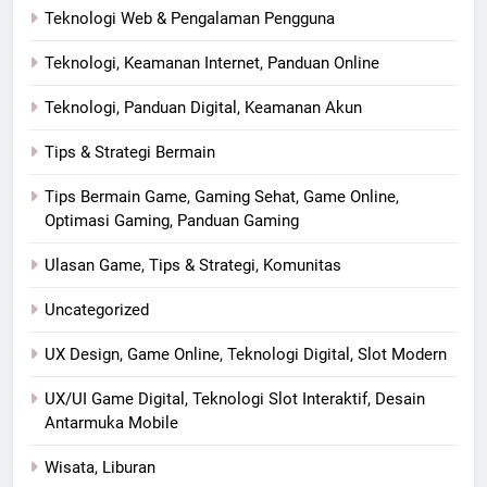
Teknologi Web & Pengalaman Pengguna
Teknologi, Keamanan Internet, Panduan Online
Teknologi, Panduan Digital, Keamanan Akun
Tips & Strategi Bermain
Tips Bermain Game, Gaming Sehat, Game Online,
Optimasi Gaming, Panduan Gaming
Ulasan Game, Tips & Strategi, Komunitas
Uncategorized
UX Design, Game Online, Teknologi Digital, Slot Modern
UX/UI Game Digital, Teknologi Slot Interaktif, Desain
Antarmuka Mobile
Wisata, Liburan