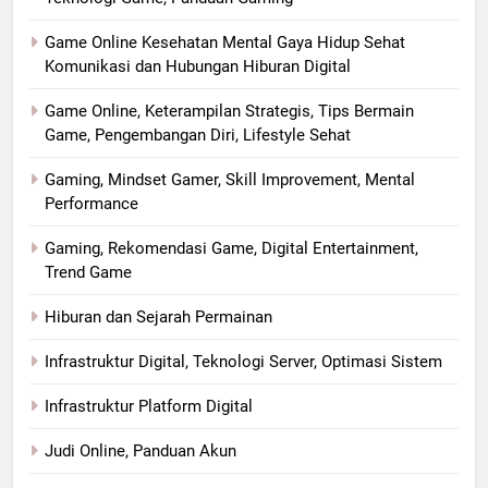
Game Online Kesehatan Mental Gaya Hidup Sehat
Komunikasi dan Hubungan Hiburan Digital
Game Online, Keterampilan Strategis, Tips Bermain
Game, Pengembangan Diri, Lifestyle Sehat
Gaming, Mindset Gamer, Skill Improvement, Mental
Performance
Gaming, Rekomendasi Game, Digital Entertainment,
Trend Game
Hiburan dan Sejarah Permainan
Infrastruktur Digital, Teknologi Server, Optimasi Sistem
Infrastruktur Platform Digital
Judi Online, Panduan Akun