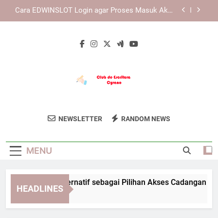
Skip
Cara Mempercepat Proses Login Edwinslot di
to
Browser dengan Aman dan Efisien
content
Cara Menjaga Keamanan Data Saat Lebah4D
Login
TIARA4D Link Alternatif sebagai Pilihan Akses
Cadangan
Cara EDWINSLOT Login agar Proses Masuk Akun
Berjalan Lancar
Cara Mempercepat Proses Login Edwinslot di
Browser dengan Aman dan Efisien
Club De Escritura
Bergabunglah Dengan Komunitas Penulis Di
Cara Menjaga Keamanan Data Saat Lebah4D
NEWSLETTER
RANDOM NEWS
Cyrano
Login
Club De Escritura Cyrano Dan Kembangkan
Keterampilan Sastra Anda.
MENU
IARA4D Link Alternatif sebagai Pilihan Akses Cadangan
HEADLINES
 Month Ago