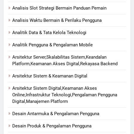
Analisis Slot Strategi Bermain Panduan Pemain
Analisis Waktu Bermain & Perilaku Pengguna
Analitik Data & Tata Kelola Teknologi
Analitik Pengguna & Pengalaman Mobile
Arsitektur Server,Skalabilitas Sistem,Keandalan
Platform,Keamanan Akses Digital,Rekayasa Backend
Arsitektur Sistem & Keamanan Digital
Arsitektur Sistem Digital,Keamanan Akses
Online,Infrastruktur Teknologi,Pengalaman Pengguna
Digital,Manajemen Platform
Desain Antarmuka & Pengalaman Pengguna
Desain Produk & Pengalaman Pengguna