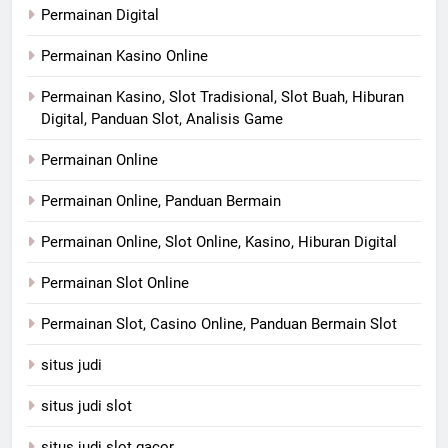
Permainan Digital
Permainan Kasino Online
Permainan Kasino, Slot Tradisional, Slot Buah, Hiburan
Digital, Panduan Slot, Analisis Game
Permainan Online
Permainan Online, Panduan Bermain
Permainan Online, Slot Online, Kasino, Hiburan Digital
Permainan Slot Online
Permainan Slot, Casino Online, Panduan Bermain Slot
situs judi
situs judi slot
situs judi slot gacor