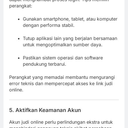
perangkat:
Gunakan smartphone, tablet, atau komputer
dengan performa stabil.
Tutup aplikasi lain yang berjalan bersamaan
untuk mengoptimalkan sumber daya.
Pastikan sistem operasi dan software
pendukung terbarui.
Perangkat yang memadai membantu mengurangi
error teknis dan mempercepat akses ke link judi
online.
5. Aktifkan Keamanan Akun
Akun judi online perlu perlindungan ekstra untuk