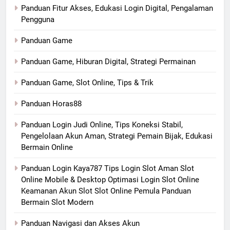
Panduan Fitur Akses, Edukasi Login Digital, Pengalaman
Pengguna
Panduan Game
Panduan Game, Hiburan Digital, Strategi Permainan
Panduan Game, Slot Online, Tips & Trik
Panduan Horas88
Panduan Login Judi Online, Tips Koneksi Stabil,
Pengelolaan Akun Aman, Strategi Pemain Bijak, Edukasi
Bermain Online
Panduan Login Kaya787 Tips Login Slot Aman Slot
Online Mobile & Desktop Optimasi Login Slot Online
Keamanan Akun Slot Slot Online Pemula Panduan
Bermain Slot Modern
Panduan Navigasi dan Akses Akun