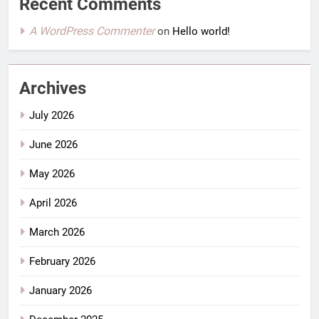
Recent Comments
A WordPress Commenter
on
Hello world!
Archives
July 2026
June 2026
May 2026
April 2026
March 2026
February 2026
January 2026