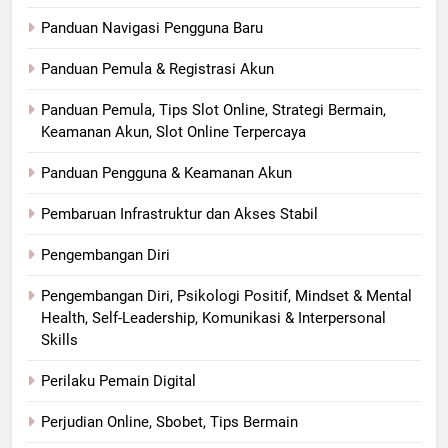
Panduan Navigasi Pengguna Baru
Panduan Pemula & Registrasi Akun
Panduan Pemula, Tips Slot Online, Strategi Bermain,
Keamanan Akun, Slot Online Terpercaya
Panduan Pengguna & Keamanan Akun
Pembaruan Infrastruktur dan Akses Stabil
Pengembangan Diri
Pengembangan Diri, Psikologi Positif, Mindset & Mental
Health, Self-Leadership, Komunikasi & Interpersonal
Skills
Perilaku Pemain Digital
Perjudian Online, Sbobet, Tips Bermain