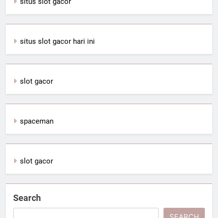
situs slot gacor
situs slot gacor hari ini
slot gacor
spaceman
slot gacor
Search
SEARCH