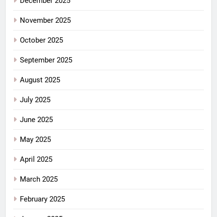
December 2025
November 2025
October 2025
September 2025
August 2025
July 2025
June 2025
May 2025
April 2025
March 2025
February 2025