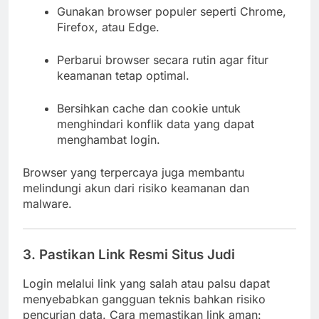
Gunakan browser populer seperti Chrome,
Firefox, atau Edge.
Perbarui browser secara rutin agar fitur
keamanan tetap optimal.
Bersihkan cache dan cookie untuk
menghindari konflik data yang dapat
menghambat login.
Browser yang terpercaya juga membantu
melindungi akun dari risiko keamanan dan
malware.
3. Pastikan Link Resmi Situs Judi
Login melalui link yang salah atau palsu dapat
menyebabkan gangguan teknis bahkan risiko
pencurian data. Cara memastikan link aman: