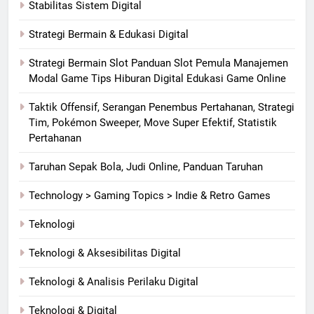
Stabilitas Sistem Digital
Strategi Bermain & Edukasi Digital
Strategi Bermain Slot Panduan Slot Pemula Manajemen
Modal Game Tips Hiburan Digital Edukasi Game Online
Taktik Offensif, Serangan Penembus Pertahanan, Strategi
Tim, Pokémon Sweeper, Move Super Efektif, Statistik
Pertahanan
Taruhan Sepak Bola, Judi Online, Panduan Taruhan
Technology > Gaming Topics > Indie & Retro Games
Teknologi
Teknologi & Aksesibilitas Digital
Teknologi & Analisis Perilaku Digital
Teknologi & Digital