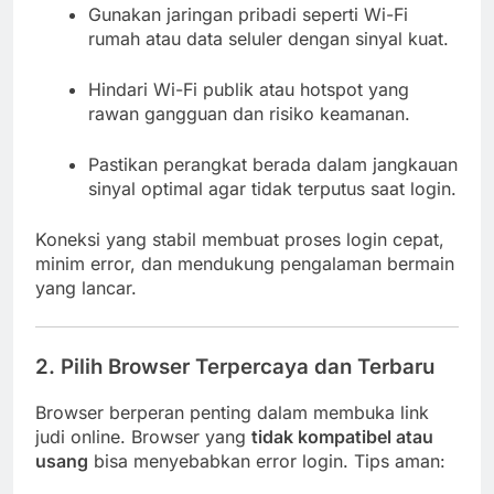
Gunakan jaringan pribadi seperti Wi-Fi
rumah atau data seluler dengan sinyal kuat.
Hindari Wi-Fi publik atau hotspot yang
rawan gangguan dan risiko keamanan.
Pastikan perangkat berada dalam jangkauan
sinyal optimal agar tidak terputus saat login.
Koneksi yang stabil membuat proses login cepat,
minim error, dan mendukung pengalaman bermain
yang lancar.
2. Pilih Browser Terpercaya dan Terbaru
Browser berperan penting dalam membuka link
judi online. Browser yang
tidak kompatibel atau
usang
bisa menyebabkan error login. Tips aman: