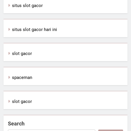
situs slot gacor
situs slot gacor hari ini
slot gacor
spaceman
slot gacor
Search