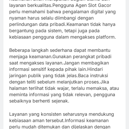
layanan berkualitas.Pengguna Agen Slot Gacor
perlu memahami bahwa pengalaman digital yang
nyaman harus selalu diimbangi dengan
perlindungan data pribadi.Keamanan tidak hanya
bergantung pada sistem, tetapi juga pada
kebiasaan pengguna dalam mengakses platform.
Beberapa langkah sederhana dapat membantu
menjaga keamanan.Gunakan perangkat pribadi
saat mengakses layanan.Jangan membagikan
informasi sensitif kepada pihak lain.Hindari
jaringan publik yang tidak jelas.Baca instruksi
dengan teliti sebelum melanjutkan proses.Jika
halaman terlihat tidak wajar, terlalu memaksa, atau
meminta informasi yang tidak relevan, pengguna
sebaiknya berhenti sejenak.
Layanan yang konsisten seharusnya mendukung
kebiasaan aman tersebut.Informasi keamanan
perlu mudah ditemukan dan dijelaskan dengan