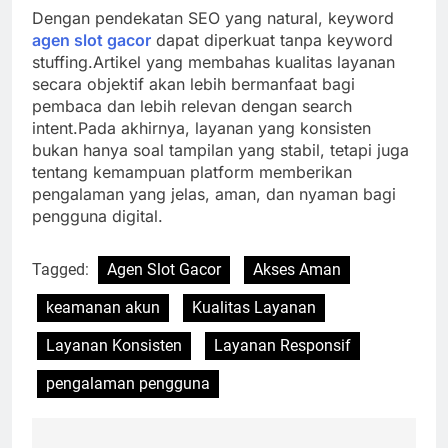
Dengan pendekatan SEO yang natural, keyword
agen slot gacor
dapat diperkuat tanpa keyword
stuffing.Artikel yang membahas kualitas layanan
secara objektif akan lebih bermanfaat bagi
pembaca dan lebih relevan dengan search
intent.Pada akhirnya, layanan yang konsisten
bukan hanya soal tampilan yang stabil, tetapi juga
tentang kemampuan platform memberikan
pengalaman yang jelas, aman, dan nyaman bagi
pengguna digital.
Tagged:
Agen Slot Gacor
Akses Aman
keamanan akun
Kualitas Layanan
Layanan Konsisten
Layanan Responsif
pengalaman pengguna