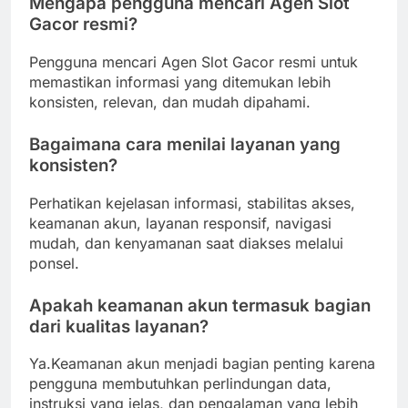
Mengapa pengguna mencari Agen Slot
Gacor resmi?
Pengguna mencari Agen Slot Gacor resmi untuk
memastikan informasi yang ditemukan lebih
konsisten, relevan, dan mudah dipahami.
Bagaimana cara menilai layanan yang
konsisten?
Perhatikan kejelasan informasi, stabilitas akses,
keamanan akun, layanan responsif, navigasi
mudah, dan kenyamanan saat diakses melalui
ponsel.
Apakah keamanan akun termasuk bagian
dari kualitas layanan?
Ya.Keamanan akun menjadi bagian penting karena
pengguna membutuhkan perlindungan data,
instruksi yang jelas, dan pengalaman yang lebih