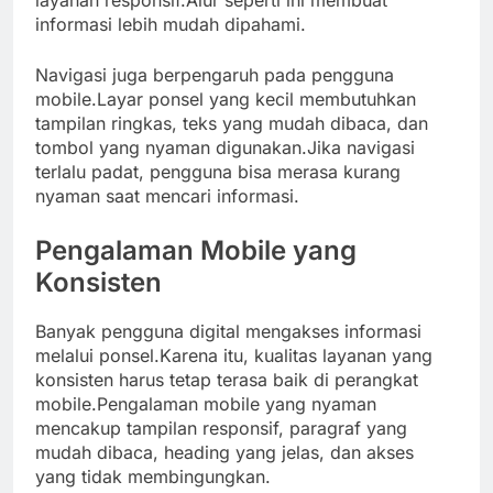
informasi lebih mudah dipahami.
Navigasi juga berpengaruh pada pengguna
mobile.Layar ponsel yang kecil membutuhkan
tampilan ringkas, teks yang mudah dibaca, dan
tombol yang nyaman digunakan.Jika navigasi
terlalu padat, pengguna bisa merasa kurang
nyaman saat mencari informasi.
Pengalaman Mobile yang
Konsisten
Banyak pengguna digital mengakses informasi
melalui ponsel.Karena itu, kualitas layanan yang
konsisten harus tetap terasa baik di perangkat
mobile.Pengalaman mobile yang nyaman
mencakup tampilan responsif, paragraf yang
mudah dibaca, heading yang jelas, dan akses
yang tidak membingungkan.