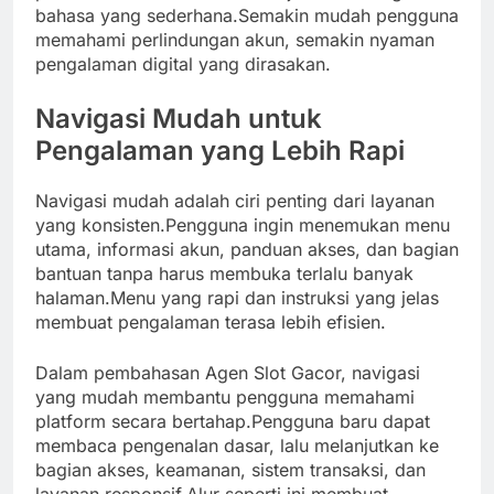
bahasa yang sederhana.Semakin mudah pengguna
memahami perlindungan akun, semakin nyaman
pengalaman digital yang dirasakan.
Navigasi Mudah untuk
Pengalaman yang Lebih Rapi
Navigasi mudah adalah ciri penting dari layanan
yang konsisten.Pengguna ingin menemukan menu
utama, informasi akun, panduan akses, dan bagian
bantuan tanpa harus membuka terlalu banyak
halaman.Menu yang rapi dan instruksi yang jelas
membuat pengalaman terasa lebih efisien.
Dalam pembahasan Agen Slot Gacor, navigasi
yang mudah membantu pengguna memahami
platform secara bertahap.Pengguna baru dapat
membaca pengenalan dasar, lalu melanjutkan ke
bagian akses, keamanan, sistem transaksi, dan
layanan responsif.Alur seperti ini membuat