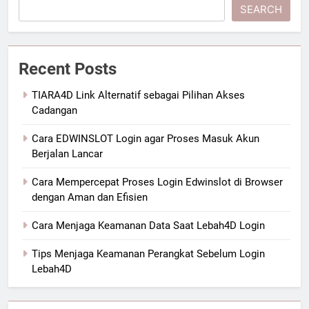
SEARCH
Recent Posts
TIARA4D Link Alternatif sebagai Pilihan Akses
Cadangan
Cara EDWINSLOT Login agar Proses Masuk Akun
Berjalan Lancar
Cara Mempercepat Proses Login Edwinslot di Browser
dengan Aman dan Efisien
Cara Menjaga Keamanan Data Saat Lebah4D Login
Tips Menjaga Keamanan Perangkat Sebelum Login
Lebah4D