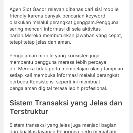
Agen Slot Gacor relevan dibahas dari sisi mobile
friendly karena banyak pencarian keyword
dilakukan melalui perangkat genggam.Pengguna
sering mencari informasi di sela aktivitas
harian.Mereka membutuhkan jawaban yang cepat,
tetapi tetap jelas dan aman.
Pengalaman mobile yang konsisten juga
membantu pengguna merasa lebih percaya
diri.Mereka tidak perlu mempelajari ulang tampilan
setiap kali membuka informasi melalui perangkat
berbeda.Konsistensi seperti ini membuat
pengalaman digital terasa lebih profesional.
Sistem Transaksi yang Jelas dan
Terstruktur
Sistem transaksi yang jelas juga menjadi bagian
dari kualitas layanan.Pengguna perlu memahami