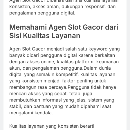
Agen Slot Gacor dibahas dari sisi kualitas layanan
konsisten, akses aman, dukungan responsif, dan
pengalaman pengguna digital.
Memahami Agen Slot Gacor dari
Sisi Kualitas Layanan
Agen Slot Gacor menjadi salah satu keyword yang
banyak dicari pengguna digital karena berkaitan
dengan akses online, kualitas platform, keamanan
akun, dan pengalaman pengguna.Dalam dunia
digital yang semakin kompetitif, kualitas layanan
yang konsisten menjadi faktor penting untuk
membangun rasa percaya.Pengguna tidak hanya
mencari akses yang cepat, tetapi juga
membutuhkan informasi yang jelas, sistem yang
stabil, dan bantuan yang mudah dipahami saat
mengalami kendala.
Kualitas layanan yang konsisten berarti